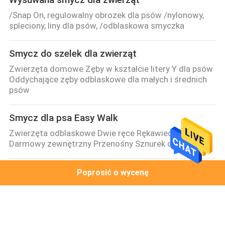
/Snap On, regulowalny obrozek dla psów /nylonowy,
spleciony, liny dla psów, /odblaskowa smyczka
Smycz do szelek dla zwierząt
Zwierzęta domowe Zęby w kształcie litery Y dla psów
Oddychające zęby odblaskowe dla małych i średnich
psów
Smycz dla psa Easy Walk
Zwierzęta odblaskowe Dwie ręce Rękawiec Ręce
Darmowy zewnętrzny Przenośny Sznurek dla psów
Lina trakcyjna dla zwierząt domowych
Poprosić o wycenę
Nylonowa lina z podwójnym hakiem dla zwierząt
domowych Lina do chodzenia dla małych średnich
psów