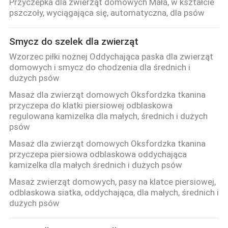
Przyczepka dla zwierząt domowych Mała, w kształcie
SKONTAKTUJ
pszczoły, wyciągająca się, automatyczna, dla psów
SIĘ
Z
Smycz do szelek dla zwierząt
NAMI
Wzorzec piłki nożnej Oddychająca paska dla zwierząt
domowych i smycz do chodzenia dla średnich i
dużych psów
POPROSIĆ
Masaż dla zwierząt domowych Oksfordzka tkanina
przyczepa do klatki piersiowej odblaskowa
O
regulowana kamizelka dla małych, średnich i dużych
WYCENĘ
psów
Masaż dla zwierząt domowych Oksfordzka tkanina
przyczepa piersiowa odblaskowa oddychająca
BLOG/NEWS
kamizelka dla małych średnich i dużych psów
Masaż zwierząt domowych, pasy na klatce piersiowej,
SITEMAP
odblaskowa siatka, oddychająca, dla małych, średnich i
dużych psów
PRIVACY