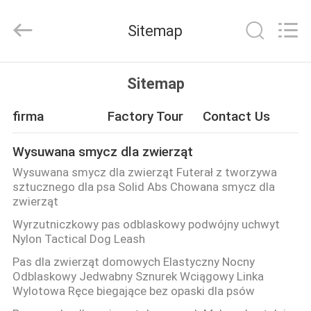
2026
Ningbo
Pets2Go
Sitemap
Trading
Co.Ltd.
All
Rights
Reserved.
DOM
Sitemap
PRODUKTY
firma
Factory Tour
Contact Us
Wysuwana smycz dla zwierząt
O
Wysuwana smycz dla zwierząt Futerał z tworzywa
NAS
sztucznego dla psa Solid Abs Chowana smycz dla
zwierząt
Wyrzutniczkowy pas odblaskowy podwójny uchwyt
WYCIECZKA
Nylon Tactical Dog Leash
PO
Pas dla zwierząt domowych Elastyczny Nocny
FABRYCE
Odblaskowy Jedwabny Sznurek Wciągowy Linka
Wylotowa Ręce biegające bez opaski dla psów