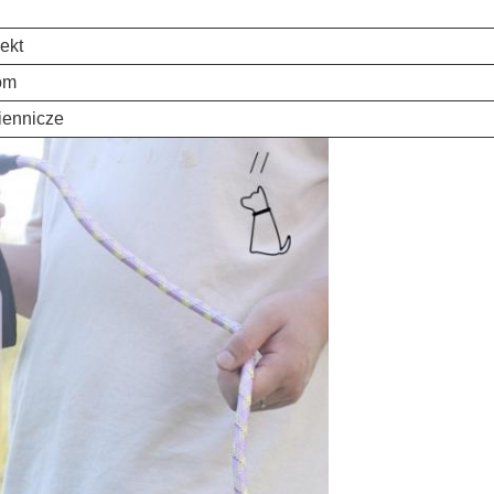
ekt
om
iennicze