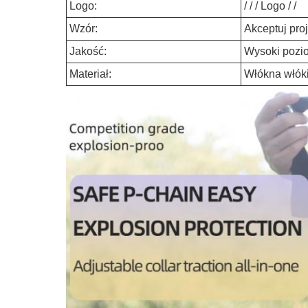
Logo:
/ / / Logo / /
Wzór:
Akceptuj proj
Jakość:
Wysoki pozi
Materiał:
Włókna włók