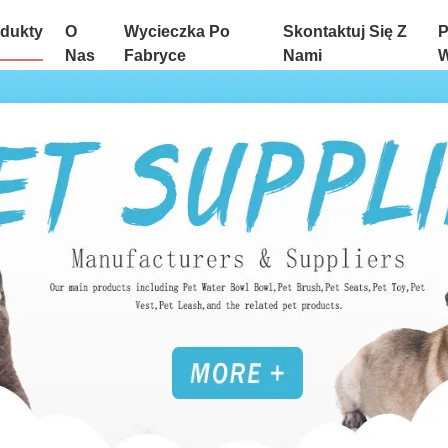
dukty
O
Wycieczka Po
Skontaktuj Się Z
P
Nas
Fabryce
Nami
W