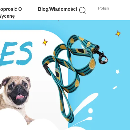
Polish
oprosić O
Blog/Wiadomości
ycenę