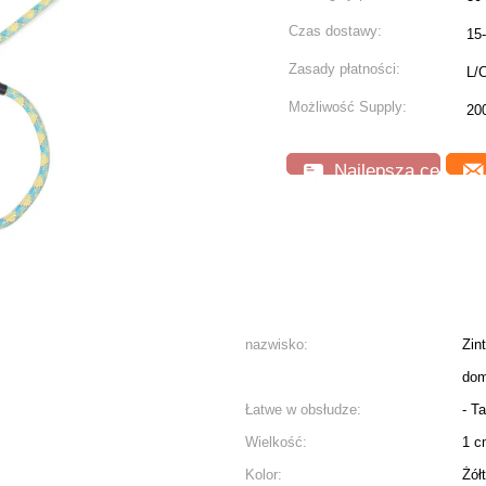
Czas dostawy:
15-
Zasady płatności:
L/C
Możliwość Supply:
20
Najlepsza cena
nazwisko:
Zin
do
Łatwe w obsłudze:
- T
Wielkość:
1 c
Kolor:
Żółt