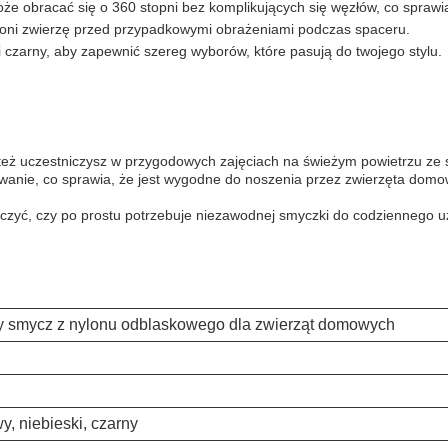
oże obracać się o 360 stopni bez komplikujących się węzłów, co sprawi
hroni zwierzę przed przypadkowymi obrażeniami podczas spaceru.
ki i czarny, aby zapewnić szereg wyborów, które pasują do twojego stylu.
y też uczestniczysz w przygodowych zajęciach na świeżym powietrzu ze
wanie, co sprawia, że jest wygodne do noszenia przez zwierzęta dom
iczyć, czy po prostu potrzebuje niezawodnej smyczki do codziennego u
y smycz z nylonu odblaskowego dla zwierząt domowych
.
wy, niebieski, czarny