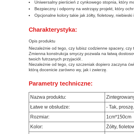
Uniwersalny pierścień z cynkowego stopnia, który m
Bezpieczny i odporny na wstrząsy projekt, który oc
Opcjonalne kolory takie jak żółty, fioletowy, niebies
Charakterystyka:
Opis produktu
Niezależnie od tego, czy lubisz codzienne spacery, cz
Zmienna konstrukcja smyczy pozwala na łatwą dostoso
twoich futrzanych przyjaciół..
Niezależnie od tego, czy szczeniak dopiero zaczyna ćw
którą docenicie zarówno wy, jak i zwierzę.
Parametry techniczne:
Nazwa produktu:
Zintegrowan
Łatwe w obsłudze:
- Tak, proszę
Rozmiar:
1cm*150cm
Kolor:
Żółty, fioleto