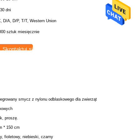
30 dni
, D/A, D/P, T/T, Western Union
000 sztuk miesięcznie
Skontaktuj się teraz
tegrowany smycz z nylonu odblaskowego dla zwierząt
mowych
ak, proszę.
m * 150 cm
y, fioletowy, niebieski, czarny