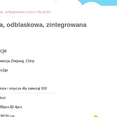
wa, zintegrowana smycz dla psów
a, odblaskowa, zintegrowana
cje
wincja Zhejiang, Chiny
ts2go
roże i smycze dla zwierząt 910
0szt
.95pcs-$2.4pcs
*30*20 cm