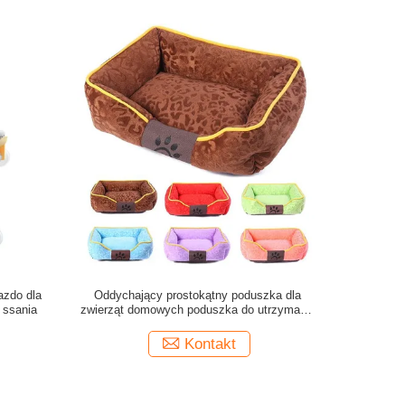
azdo dla
Oddychający prostokątny poduszka dla
 ssania
zwierząt domowych poduszka do utrzymania
poduszki dla zwierząt domowych pies kot
Kontakt