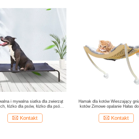
alna i mywalna siatka dla zwierząt
Hamak dla kotów Wieszający gni
h, łóżko dla psów, łóżko dla psów,
kotów Zimowe opalanie Hałas do
lowa ramka, łóżko wodoodporne
Kontakt
Kontakt