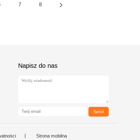
6
7
8
Napisz do nas
Send
watności
Strona mobilna