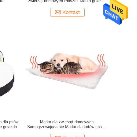
ra
zwierząt domowych Płaszcz Matka gniazdo
dla zwierząt dla kotów i psów
Kontakt
o dla psów
Matka dla zwierząt domowych
e gniazdo
Samogrzewająca się Matka dla kotów i psów
Ciepła koca dla zwierząt