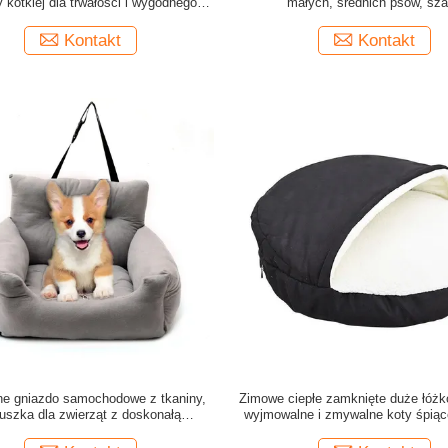
y kotkiej dla trwałości i wygodnego
małych, średnich psów, sza
komfortu
Kontakt
Kontakt
e gniazdo samochodowe z tkaniny,
Zimowe ciepłe zamknięte duże łóżk
uszka dla zwierząt z doskonałą
wyjmowalne i zmywalne koty śpiąc
dajnością, kanapa pasażerska