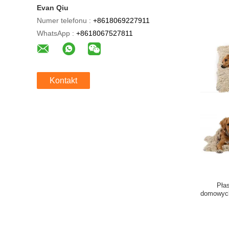
Evan Qiu
Numer telefonu :
+8618069227911
WhatsApp :
+8618067527811
Kontakt
Pła
domowych