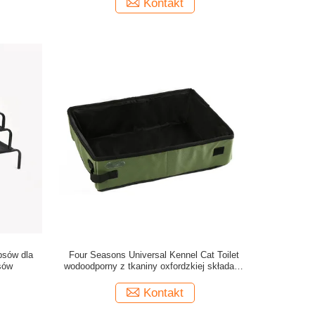
Kontakt
 psów dla
Four Seasons Universal Kennel Cat Toilet
sów
wodoodporny z tkaniny oxfordzkiej składany
pudełko na koty
Kontakt