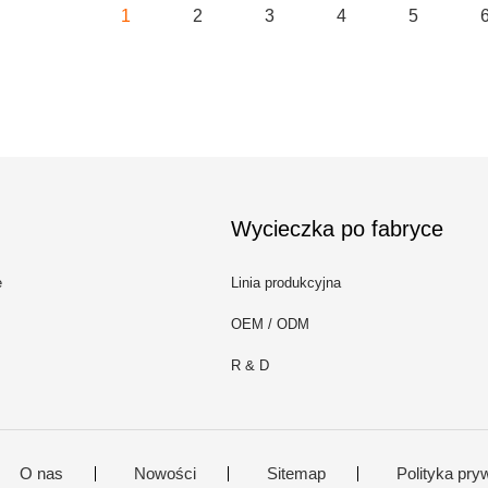
1
2
3
4
5
Wycieczka po fabryce
e
Linia produkcyjna
OEM / ODM
R & D
O nas
Nowości
Sitemap
Polityka pry