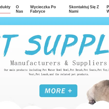
dukty
O
Wycieczka Po
Skontaktuj Się Z
P
Nas
Fabryce
Nami
W