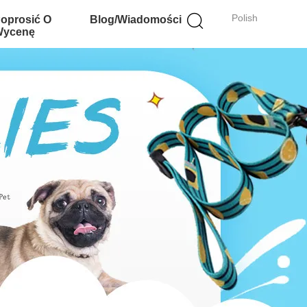
Polish
oprosić O
Blog/Wiadomości
ycenę