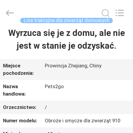
2026
Ningbo
Pets2Go
Trading
Lina trakcyjna dla zwierząt domowych
Co.Ltd.
All
Wyrzuca się je z domu, ale nie
DOM
Rights
Reserved.
jest w stanie je odzyskać.
PRODUKTY
Miejsce
Prowincja Zhejiang, Chiny
pochodzenia:
O
Nazwa
Pets2go
NAS
handlowa:
Orzecznictwo:
/
WYCIECZKA
Numer modelu:
Obroże i smycze dla zwierząt 910
PO