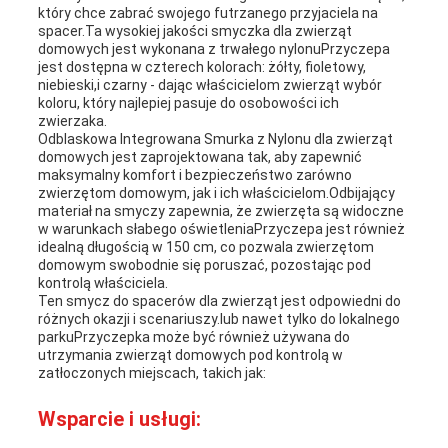
który chce zabrać swojego futrzanego przyjaciela na
spacer.Ta wysokiej jakości smyczka dla zwierząt
domowych jest wykonana z trwałego nylonuPrzyczepa
jest dostępna w czterech kolorach: żółty, fioletowy,
niebieski,i czarny - dając właścicielom zwierząt wybór
koloru, który najlepiej pasuje do osobowości ich
zwierzaka.
Odblaskowa Integrowana Smurka z Nylonu dla zwierząt
domowych jest zaprojektowana tak, aby zapewnić
maksymalny komfort i bezpieczeństwo zarówno
zwierzętom domowym, jak i ich właścicielom.Odbijający
materiał na smyczy zapewnia, że zwierzęta są widoczne
w warunkach słabego oświetleniaPrzyczepa jest również
idealną długością w 150 cm, co pozwala zwierzętom
domowym swobodnie się poruszać, pozostając pod
kontrolą właściciela.
Ten smycz do spacerów dla zwierząt jest odpowiedni do
różnych okazji i scenariuszy.lub nawet tylko do lokalnego
parkuPrzyczepka może być również używana do
utrzymania zwierząt domowych pod kontrolą w
zatłoczonych miejscach, takich jak:
Wsparcie i usługi: