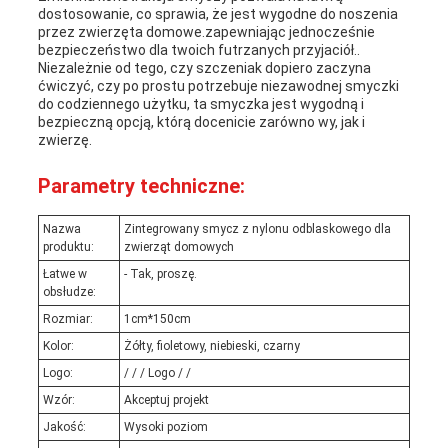
dostosowanie, co sprawia, że jest wygodne do noszenia
przez zwierzęta domowe.zapewniając jednocześnie
bezpieczeństwo dla twoich futrzanych przyjaciół..
Niezależnie od tego, czy szczeniak dopiero zaczyna
ćwiczyć, czy po prostu potrzebuje niezawodnej smyczki
do codziennego użytku, ta smyczka jest wygodną i
bezpieczną opcją, którą docenicie zarówno wy, jak i
zwierzę.
Parametry techniczne:
Nazwa
Zintegrowany smycz z nylonu odblaskowego dla
produktu:
zwierząt domowych
Łatwe w
- Tak, proszę.
obsłudze:
Rozmiar:
1cm*150cm
Kolor:
Żółty, fioletowy, niebieski, czarny
Logo:
/ / / Logo / /
Wzór:
Akceptuj projekt
Jakość:
Wysoki poziom