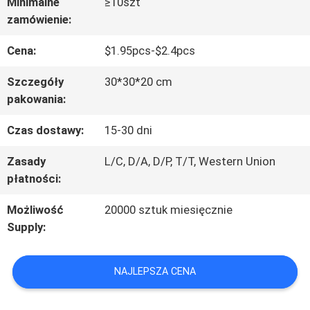
FABRYCE
Minimalne
≥10szt
zamówienie:
Cena:
$1.95pcs-$2.4pcs
SKONTAKTUJ
Szczegóły
30*30*20 cm
SIĘ
pakowania:
Z
Czas dostawy:
15-30 dni
NAMI
Zasady
L/C, D/A, D/P, T/T, Western Union
płatności:
POPROSIĆ
Możliwość
20000 sztuk miesięcznie
O
Supply:
WYCENĘ
NAJLEPSZA CENA
BLOG/NEWS