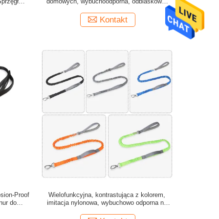
Sprzęgło
domowych, wybuchoodporna, odblaskowa,
ntegrowane
zintegrowana smycz dla psów
Kontakt
sion-Proof
Wielofunkcyjna, kontrastująca z kolorem,
nur do
imitacja nylonowa, wybuchowo odporna na
wybuchy, z otworami do chodzenia