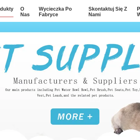
dukty
O
Wycieczka Po
Skontaktuj Się Z
P
Nas
Fabryce
Nami
W