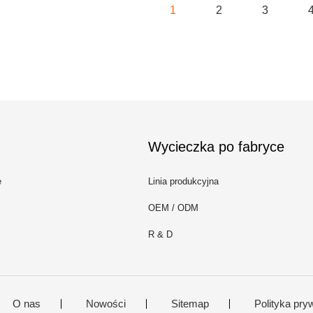
1
2
3
Wycieczka po fabryce
e
Linia produkcyjna
OEM / ODM
R & D
O nas
Nowości
Sitemap
Polityka pry