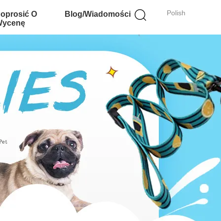
Polish
oprosić O
Blog/Wiadomości
ycenę