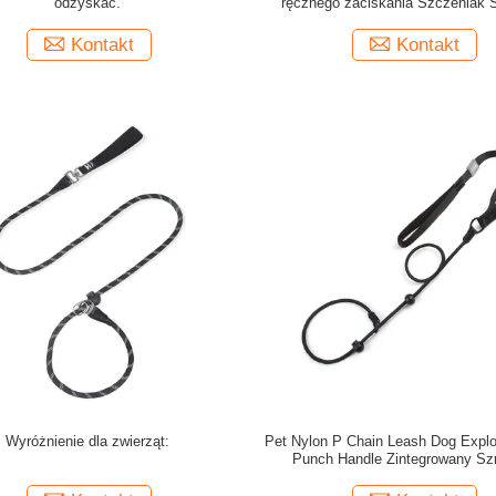
odzyskać.
ręcznego zaciskania Szczeniak 
wybuchowo odporne odblaskowe zi
smyczka dla psów
Kontakt
Kontakt
Wyróżnienie dla zwierząt:
Pet Nylon P Chain Leash Dog Explo
Punch Handle Zintegrowany Sz
chodzenia dla psów