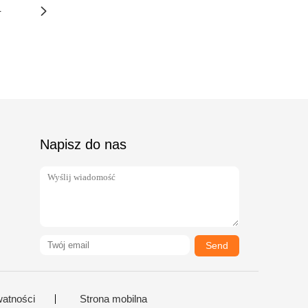
4
Napisz do nas
Send
watności
Strona mobilna