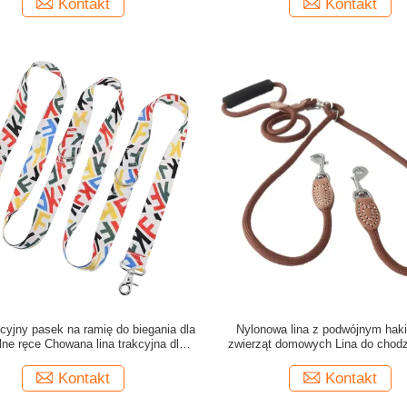
Kontakt
Kontakt
cyjny pasek na ramię do biegania dla
Nylonowa lina z podwójnym hak
ne ręce Chowana lina trakcyjna dla
zwierząt domowych Lina do chodz
psa
małych średnich psów
Kontakt
Kontakt