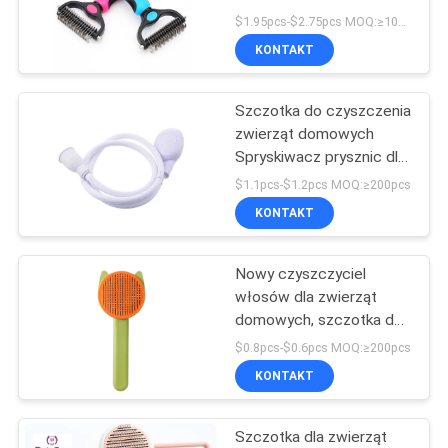
włosów specjalne do
POLICY
$1.95pcs-$2.75pcs MOQ:≥10pcs
pielęgnacji Szczotki do
KONTAKT
psów i kotów
42
Obroże treningowe
Szczotka do czyszczenia
zwierząt domowych
dla zwierząt
Spryskiwacz prysznic dla
zwierząt
$1.1pcs-$1.2pcs MOQ:≥200pcs
KONTAKT
Nowy czyszczyciel
398
włosów dla zwierząt
Miski do karmienia
domowych, szczotka do
pielęgnacji włosów,
$0.8pcs-$0.6pcs MOQ:≥200pcs
zwierząt
szczotka do szczotki do
KONTAKT
psów i kotów
Szczotka dla zwierząt