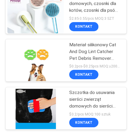
domowych, czosnki dla
kotów, czosnki dla psów,
18
szczotka do masażu
$2.85-3.55/pcs MOQ:3 SZT
Torba do
KONTAKT
przenoszenia
Materiał silikonowy Cat
zwierząt
And Dog Lint Catcher
Pet Debris Remover
Typy pralek
$0.2pcs-$0.25pcs MOQ:≥200pcs
KONTAKT
407
Zabawki do żucia
Szczotka do usuwania
sierści zwierząt
dla zwierząt
domowych do sierści
domowych
kota sierść psa
$3.2/pcs MOQ:100 sztuk
10x12x1cm rozmiar M
KONTAKT