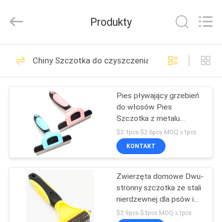
2026
Ningbo
Pets2Go
Produkty
Trading
Co.Ltd.
All
Rights
Reserved.
DOM
86
Chiny Szczotka do czyszczenia zwierząt
Wysuwana smycz
PRODUKTY
dla zwierząt
Pies pływający grzebień
do włosów Pies
O
Szczotka z metalu
NAS
nierdzewnego z
$2.1pcs-$2.6pcs MOQ:≥1pcs
drobnymi zębami Kot
KONTAKT
odłączalny przenośny
87
WYCIECZKA
grzebień do pielęgnacji
Smycz do szelek dla
Zwierzęta domowe Dwu-
PO
stronny szczotka ze stali
FABRYCE
zwierząt
nierdzewnej dla psów i
kotów
$2.9pcs-$3pcs MOQ:≥1pcs