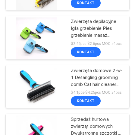
SKONTAKTUJ
KONTAKT
SIĘ
Zwierzęta depilacyjne
Z
39
Igła grzebienie Pies
NAMI
grzebienie masaż
Smycz dla psa Easy
grzebienie szczotka Kot
$2.45pcs-$2.6pcs MOQ:≥1pcs
Walk
pielęgnacja i sprzęt
POPROSIĆ
KONTAKT
czyszczący
O
Zwierzęta domowe 2-w-
WYCENĘ
1 Detangling grooming
comb Cat hair cleaner
39
removal Gęste zęby psie
BLOG/NEWS
$4.1pcs-$4.25pcs MOQ:≥1pcs
szczotka
Lina trakcyjna dla
KONTAKT
SITEMAP
zwierząt domowych
Sprzedaż hurtowa
zwierząt domowych
PRIVACY
Dwukstronne szczotki do