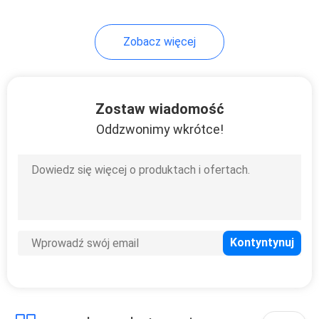
18
Zobacz więcej
Szczotka do
czyszczenia
zwierząt
Zostaw wiadomość
Oddzwonimy wkrótce!
86
Zwierzęta w
ubraniach