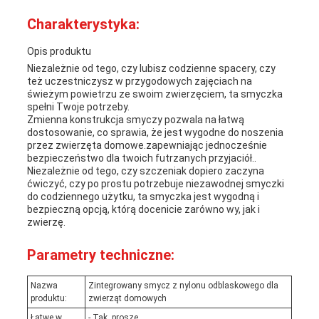
Charakterystyka:
Opis produktu
Niezależnie od tego, czy lubisz codzienne spacery, czy
też uczestniczysz w przygodowych zajęciach na
świeżym powietrzu ze swoim zwierzęciem, ta smyczka
spełni Twoje potrzeby.
Zmienna konstrukcja smyczy pozwala na łatwą
dostosowanie, co sprawia, że jest wygodne do noszenia
przez zwierzęta domowe.zapewniając jednocześnie
bezpieczeństwo dla twoich futrzanych przyjaciół..
Niezależnie od tego, czy szczeniak dopiero zaczyna
ćwiczyć, czy po prostu potrzebuje niezawodnej smyczki
do codziennego użytku, ta smyczka jest wygodną i
bezpieczną opcją, którą docenicie zarówno wy, jak i
zwierzę.
Parametry techniczne:
Nazwa
Zintegrowany smycz z nylonu odblaskowego dla
produktu:
zwierząt domowych
Łatwe w
- Tak, proszę.