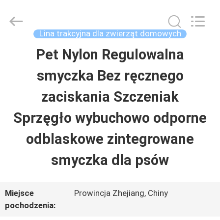
2026
Ningbo
Pets2Go
Trading
Lina trakcyjna dla zwierząt domowych
Co.Ltd.
All
Pet Nylon Regulowalna
DOM
Rights
Reserved.
smyczka Bez ręcznego
PRODUKTY
zaciskania Szczeniak
Sprzęgło wybuchowo odporne
O
odblaskowe zintegrowane
NAS
smyczka dla psów
WYCIECZKA
Miejsce
Prowincja Zhejiang, Chiny
PO
pochodzenia: