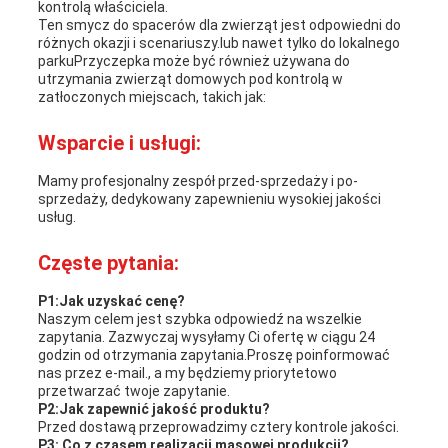
kontrolą właściciela.
Ten smycz do spacerów dla zwierząt jest odpowiedni do
różnych okazji i scenariuszy.lub nawet tylko do lokalnego
parkuPrzyczepka może być również używana do
utrzymania zwierząt domowych pod kontrolą w
zatłoczonych miejscach, takich jak:
Wsparcie i usługi:
Mamy profesjonalny zespół przed-sprzedaży i po-
sprzedaży, dedykowany zapewnieniu wysokiej jakości
usług.
Częste pytania:
P1:Jak uzyskać cenę?
Naszym celem jest szybka odpowiedź na wszelkie
zapytania. Zazwyczaj wysyłamy Ci ofertę w ciągu 24
godzin od otrzymania zapytania.Proszę poinformować
nas przez e-mail., a my będziemy priorytetowo
przetwarzać twoje zapytanie.
P2:Jak zapewnić jakość produktu?
Przed dostawą przeprowadzimy cztery kontrole jakości.
P3: Co z czasem realizacji masowej produkcji?