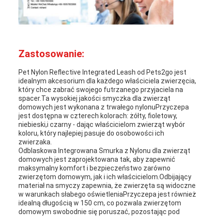
Zastosowanie:
Pet Nylon Reflective Integrated Leash od Pets2go jest
idealnym akcesorium dla każdego właściciela zwierzęcia,
który chce zabrać swojego futrzanego przyjaciela na
spacer.Ta wysokiej jakości smyczka dla zwierząt
domowych jest wykonana z trwałego nylonuPrzyczepa
jest dostępna w czterech kolorach: żółty, fioletowy,
niebieski,i czarny - dając właścicielom zwierząt wybór
koloru, który najlepiej pasuje do osobowości ich
zwierzaka.
Odblaskowa Integrowana Smurka z Nylonu dla zwierząt
domowych jest zaprojektowana tak, aby zapewnić
maksymalny komfort i bezpieczeństwo zarówno
zwierzętom domowym, jak i ich właścicielom.Odbijający
materiał na smyczy zapewnia, że zwierzęta są widoczne
w warunkach słabego oświetleniaPrzyczepa jest również
idealną długością w 150 cm, co pozwala zwierzętom
domowym swobodnie się poruszać, pozostając pod