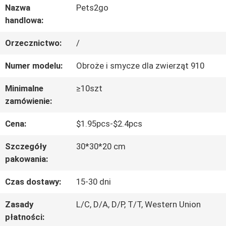
FABRYCE
Nazwa
Pets2go
handlowa:
SKONTAKTUJ
Orzecznictwo:
/
SIĘ
Numer modelu:
Obroże i smycze dla zwierząt 910
Z
Minimalne
≥10szt
zamówienie:
NAMI
Cena:
$1.95pcs-$2.4pcs
POPROSIĆ
Szczegóły
30*30*20 cm
pakowania:
O
Czas dostawy:
15-30 dni
WYCENĘ
Zasady
L/C, D/A, D/P, T/T, Western Union
płatności:
BLOG/NEWS