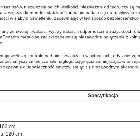
ras psów, niezależnie od ich wielkości, niezależnie od tego, czy są ma
sz większą komendę i stabilność, idealnie nadaje się do ruchliwych l
ności w słabym oświetleniu, zapewniając w ten sposób bezpieczeństwo
any ze swojej trwałości, wytrzymałości i odporności na zużycie.ochrona
aPonadto metalowe zaciski zapewniają niezawodne połączenie z kołni
y.
ają większą kontrolę nad nimi, zwłaszcza w sytuacjach, gdy zwierzę 
zność smyczy zmniejsza siłę nagłego ciągnięcia.zmniejszając w ten spo
lon zapewnia długowieczność smyczy, stając się niezawodnym akcesori
Specyfikacja
 103 cm
ia: 120 cm