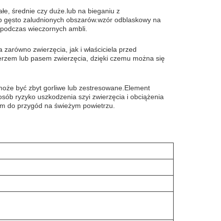
łe, średnie czy duże.lub na bieganiu z
ub gęsto zaludnionych obszarów.wzór odblaskowy na
 podczas wieczornych ambli.
 zarówno zwierzęcia, jak i właściciela przed
erzem lub pasem zwierzęcia, dzięki czemu można się
może być zbyt gorliwe lub zestresowane.Element
sób ryzyko uszkodzenia szyi zwierzęcia i obciążenia
um do przygód na świeżym powietrzu.