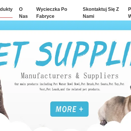
dukty
O
Wycieczka Po
Skontaktuj Się Z
P
Nas
Fabryce
Nami
W