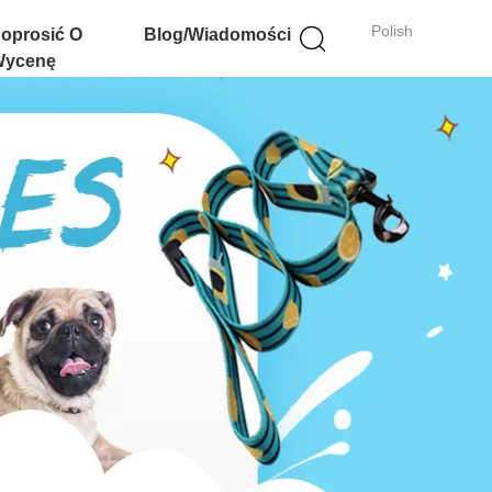
Polish
oprosić O
Blog/Wiadomości
ycenę