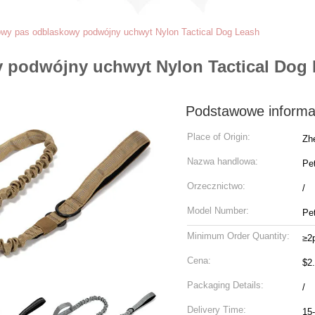
wy pas odblaskowy podwójny uchwyt Nylon Tactical Dog Leash
 podwójny uchwyt Nylon Tactical Dog
Podstawowe informa
Place of Origin:
Zh
Nazwa handlowa:
Pe
Orzecznictwo:
/
Model Number:
Pe
Minimum Order Quantity:
≥2
Cena:
$2
Packaging Details:
/
Delivery Time:
15