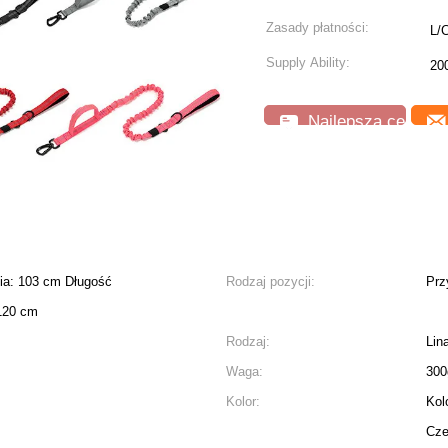
Zasady płatności:
L/C
Supply Ability:
20
Najlepsza cena
cia: 103 cm Długość
Rodzaj pozycji:
Prz
 120 cm
Rodzaj:
Lin
Waga:
300
Kolor:
Kol
Cze