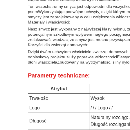
Ten wszechstronny smycz jest odpowiedni dla wszystkich 
psemWykorzystując podwójne uchwyty, dzięki którym ma
smyczy jest zaprojektowany w celu zwiększenia widocz
Materiały i właściwości:
Nasz smycz jest wykonany z najwyższej klasy nylonu, zn
potencjalnym szkodliwym wpływem nagłego pociągnięci
zrelaksować, wiedząc, że smycz jest mocno przywiązan
Korzyści dla zwierząt domowych:
Dzięki dwóm uchwytom właściciele zwierząt domowych m
odblaskowy projektu służy poprawie widocznościElastyc
dłoni właścicielaZbudowany na wytrzymałość, silny ny
Parametry techniczne:
Atrybut
Trwałość
Wysoki
Logo
/ / / Logo / /
Naturalny rozciąg:
Długość
Długość rozciągan