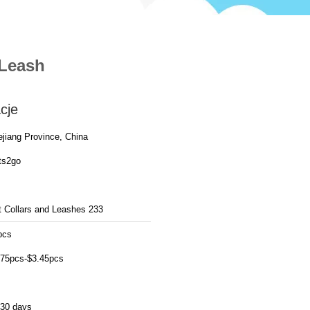
 Leash
cje
ejiang Province, China
ts2go
t Collars and Leashes 233
pcs
.75pcs-$3.45pcs
-30 days