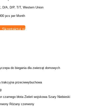
, D/A, D/P, T/T, Western Union
000 pcs per Month
Skontaktuj się teraz
yczepa do biegania dla zwierząt domowych
a trakcyjna przeciwwybuchowa
g
or czarnego błota Zieleń wojskowa Szary Niebieski
rwony Różany czerwony