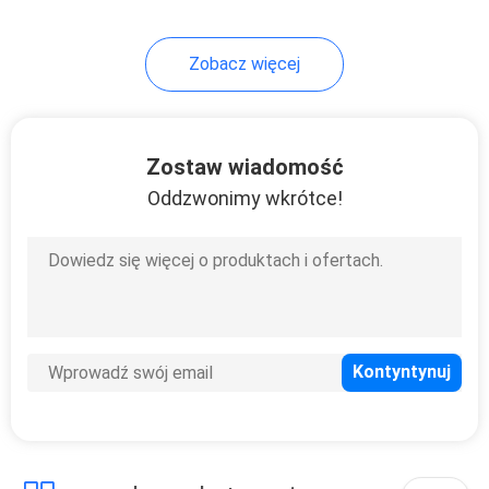
18
Zobacz więcej
Szczotka do
czyszczenia
zwierząt
Zostaw wiadomość
Oddzwonimy wkrótce!
86
Zwierzęta w
ubraniach