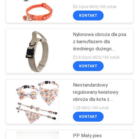
POLICY
$0.3/pcs MOQ:100 sztuk
KONTAKT
42
Obroże treningowe
Nylonowa obroża dla psa
z kamuflażem dla
dla zwierząt
średniego dużego
rozmiaru
$2.8-5/pcs MOQ:100 sztuk
KONTAKT
Niestandardowy
398
regulowany kwiatowy
Miski do karmienia
obroża dla kota z
metalową klamrą w
1.2$ MOQ:100 sztuk
zwierząt
muszkę i bandany
KONTAKT
PP Mały pies