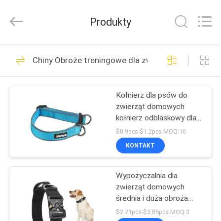
2026
Ningbo
Pets2Go
Produkty
Trading
Co.Ltd.
All
Rights
Reserved.
DOM
86
Chiny Obroże treningowe dla zwierząt
Wysuwana smycz
PRODUKTY
dla zwierząt
Kołnierz dla psów do
zwierząt domowych
O
kołnierz odblaskowy dla
NAS
psów średnich i dużych
$0.9pcs-$1.2pcs MOQ:10
KONTAKT
87
WYCIECZKA
Smycz do szelek dla
Wypożyczalnia dla
PO
zwierząt domowych
FABRYCE
zwierząt
średnia i duża obroża
taktyczna dla psów
$2.71pcs-$3.85pcs MOQ:3