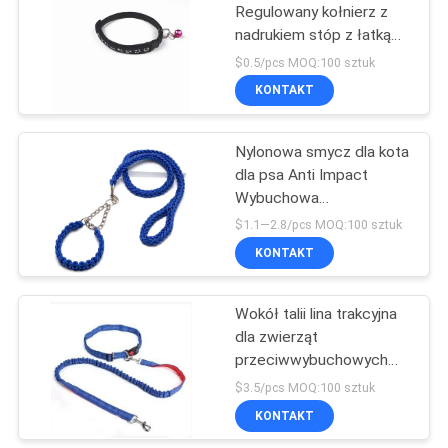
Regulowany kołnierz z
nadrukiem stóp z łatką
18
dzwonkową
$0.5/pcs MOQ:100 sztuk
Torba do
KONTAKT
przenoszenia
Nylonowa smycz dla kota
zwierząt
dla psa Anti Impact
Wybuchowa
przyczepność P-Chain
$1.1—2.8/pcs MOQ:100 sztuk
Belt 8 Strand
KONTAKT
407
Zabawki do żucia
Wokół talii lina trakcyjna
dla zwierząt
dla zwierząt
przeciwwybuchowych
domowych
dla średnich i dużych
$3.5/pcs MOQ:100 sztuk
psów
KONTAKT