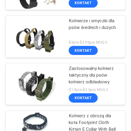
regulowana 38 - 48 cm
SKONTAKTUJ
KONTAKT
SIĘ
Kołnierze i smyczki dla
Z
39
psów średnich i dużych
NAMI
Smycz dla psa Easy
$3pcs-$3.95pcs MOQ:3
Walk
POPROSIĆ
KONTAKT
O
Zastosowalny kołnierz
WYCENĘ
taktyczny dla psów
kołnierz odblaskowy
39
BLOG/NEWS
$1.9pcs-$3.3pcs MOQ:2
Lina trakcyjna dla
KONTAKT
SITEMAP
zwierząt domowych
Kołnierz z obrożą dla
kota Footprint Cloth
PRIVACY
Kitten E Collar With Bell