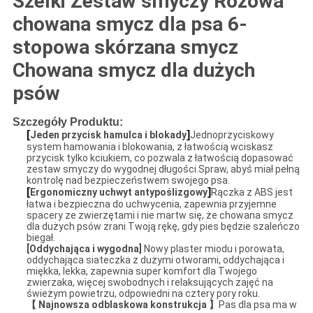
Szelki Zestaw smyczy Różowa
chowana smycz dla psa 6-
stopowa skórzana smycz
Chowana smycz dla dużych
psów
Szczegóły Produktu:
[
]
Jeden przycisk hamulca i blokady
Jednoprzyciskowy
system hamowania i blokowania, z łatwością wciskasz
przycisk tylko kciukiem, co pozwala z łatwością dopasować
zestaw smyczy do wygodnej długości.Spraw, abyś miał pełną
kontrolę nad bezpieczeństwem swojego psa.
[
]
Ergonomiczny uchwyt antypoślizgowy
Rączka z ABS jest
łatwa i bezpieczna do uchwycenia, zapewnia przyjemne
spacery ze zwierzętami i nie martw się, że chowana smycz
dla dużych psów zrani Twoją rękę, gdy pies będzie szaleńczo
biegał.
[Oddychająca i wygodna]
Nowy plaster miodu i porowata,
oddychająca siateczka z dużymi otworami, oddychająca i
miękka, lekka, zapewnia super komfort dla Twojego
zwierzaka, więcej swobodnych i relaksujących zajęć na
świeżym powietrzu, odpowiedni na cztery pory roku.
【 Najnowsza odblaskowa konstrukcja 】
Pas dla psa ma w