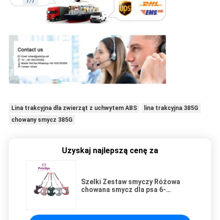
Lina trakcyjna dla zwierząt z uchwytem ABS
lina trakcyjna 385G
chowany smycz 385G
Uzyskaj najlepszą cenę za
Szelki Zestaw smyczy Różowa
chowana smycz dla psa 6-
stopowa skórzana smycz
Chowana smycz dla dużych psów