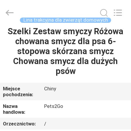
2026
Ningbo
Pets2Go
Trading
Co.Ltd.
Lina trakcyjna dla zwierząt domowych
All
Rights
Reserved.
Szelki Zestaw smyczy Różowa
DOM
chowana smycz dla psa 6-
PRODUKTY
stopowa skórzana smycz
Chowana smycz dla dużych
O
psów
NAS
Miejsce
Chiny
pochodzenia:
WYCIECZKA
PO
Nazwa
Pets2Go
handlowa:
FABRYCE
Orzecznictwo:
/