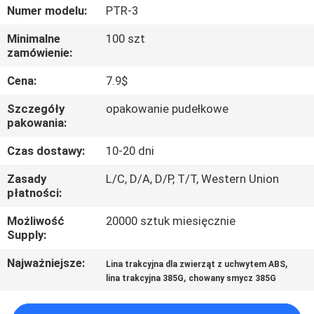
SKONTAKTUJ
Numer modelu:
PTR-3
SIĘ
Minimalne
100 szt
zamówienie:
Z
NAMI
Cena:
7.9$
Szczegóły
opakowanie pudełkowe
POPROSIĆ
pakowania:
O
Czas dostawy:
10-20 dni
WYCENĘ
Zasady
L/C, D/A, D/P, T/T, Western Union
płatności:
BLOG/NEWS
Możliwość
20000 sztuk miesięcznie
Supply:
SITEMAP
Najważniejsze:
,
Lina trakcyjna dla zwierząt z uchwytem ABS
,
lina trakcyjna 385G
chowany smycz 385G
PRIVACY