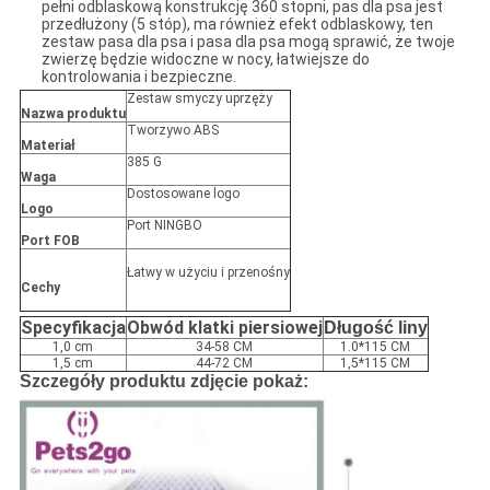
pełni odblaskową konstrukcję 360 stopni, pas dla psa jest
przedłużony (5 stóp), ma również efekt odblaskowy, ten
zestaw pasa dla psa i pasa dla psa mogą sprawić, że twoje
zwierzę będzie widoczne w nocy, łatwiejsze do
kontrolowania i bezpieczne.
Zestaw smyczy uprzęży
Nazwa produktu
Tworzywo ABS
Materiał
385 G
Waga
Dostosowane logo
Logo
Port NINGBO
Port FOB
Łatwy w użyciu i przenośny
Cechy
Specyfikacja
Obwód klatki piersiowej
Długość liny
1,0 cm
34-58 CM
1.0*115 CM
1,5 cm
44-72 CM
1,5*115 CM
Szczegóły produktu zdjęcie pokaż: