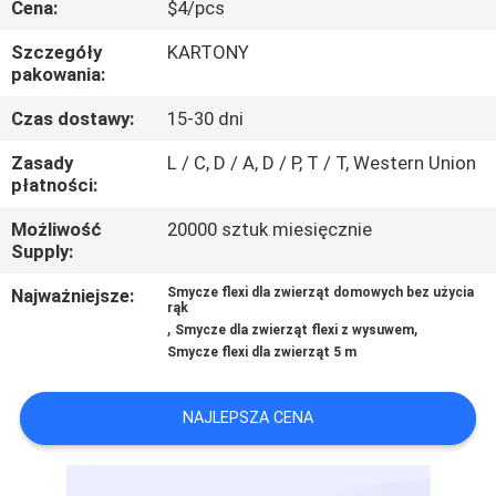
Cena:
$4/pcs
SKONTAKTUJ
SIĘ
Szczegóły
KARTONY
pakowania:
Z
Czas dostawy:
15-30 dni
NAMI
Zasady
L / C, D / A, D / P, T / T, Western Union
płatności:
POPROSIĆ
Możliwość
20000 sztuk miesięcznie
O
Supply:
WYCENĘ
Najważniejsze:
Smycze flexi dla zwierząt domowych bez użycia
rąk
,
,
Smycze dla zwierząt flexi z wysuwem
BLOG/NEWS
Smycze flexi dla zwierząt 5 m
SITEMAP
NAJLEPSZA CENA
PRIVACY