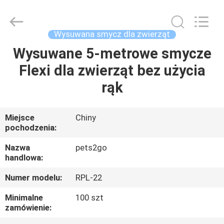
2026
Ningbo
Pets2Go
Trading
Co.Ltd.
Wysuwana smycz dla zwierząt
All
Rights
Reserved.
Wysuwane 5-metrowe smycze
DOM
Flexi dla zwierząt bez użycia
PRODUKTY
rąk
O
Miejsce
Chiny
pochodzenia:
NAS
Nazwa
pets2go
handlowa:
WYCIECZKA
Numer modelu:
RPL-22
PO
FABRYCE
Minimalne
100 szt
zamówienie: