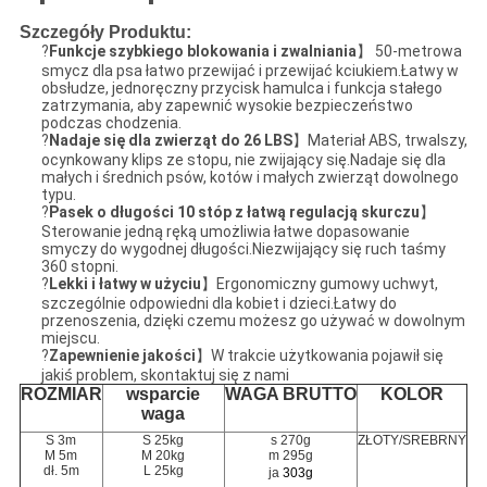
Szczegóły Produktu:
?
Funkcje szybkiego blokowania i zwalniania
】 50-metrowa
smycz dla psa łatwo przewijać i przewijać kciukiem.Łatwy w
obsłudze, jednoręczny przycisk hamulca i funkcja stałego
zatrzymania, aby zapewnić wysokie bezpieczeństwo
podczas chodzenia.
?
Nadaje się dla zwierząt do 26 LBS
】Materiał ABS, trwalszy,
ocynkowany klips ze stopu, nie zwijający się.Nadaje się dla
małych i średnich psów, kotów i małych zwierząt dowolnego
typu.
?
Pasek o długości 10 stóp z łatwą regulacją skurczu
】
Sterowanie jedną ręką umożliwia łatwe dopasowanie
smyczy do wygodnej długości.Niezwijający się ruch taśmy
360 stopni.
?
Lekki i łatwy w użyciu
】Ergonomiczny gumowy uchwyt,
szczególnie odpowiedni dla kobiet i dzieci.Łatwy do
przenoszenia, dzięki czemu możesz go używać w dowolnym
miejscu.
?
Zapewnienie jakości
】W trakcie użytkowania pojawił się
jakiś problem, skontaktuj się z nami
ROZMIAR
wsparcie
WAGA BRUTTO
KOLOR
waga
S 3m
S 25kg
s 270g
ZŁOTY/SREBRNY
M 5m
M 20kg
m 295g
dł. 5m
L 25kg
ja
303g