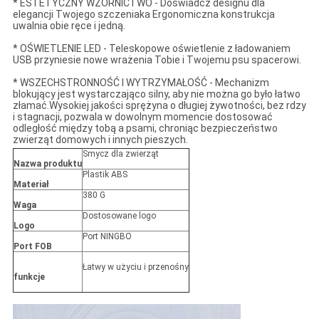
* ESTETYCZNY WZORNICTWO - Doświadcz designu dla
elegancji Twojego szczeniaka Ergonomiczna konstrukcja
uwalnia obie ręce i jedną.
* OŚWIETLENIE LED - Teleskopowe oświetlenie z ładowaniem
USB przyniesie nowe wrażenia Tobie i Twojemu psu spacerowi.
* WSZECHSTRONNOŚĆ I WYTRZYMAŁOŚĆ - Mechanizm
blokujący jest wystarczająco silny, aby nie można go było łatwo
złamać.Wysokiej jakości sprężyna o długiej żywotności, bez rdzy
i stagnacji, pozwala w dowolnym momencie dostosować
odległość między tobą a psami, chroniąc bezpieczeństwo
zwierząt domowych i innych pieszych.
Smycz dla zwierząt
Nazwa produktu
Plastik ABS
Materiał
380 G
Waga
Dostosowane logo
Logo
Port NINGBO
Port FOB
Łatwy w użyciu i przenośny
funkcje