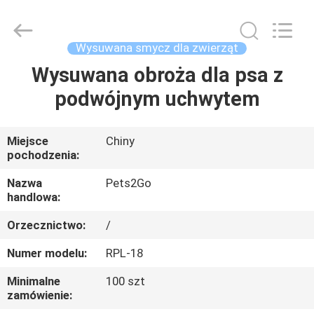
2026
Ningbo
Pets2Go
Trading
Co.Ltd.
Wysuwana smycz dla zwierząt
All
Rights
Reserved.
Wysuwana obroża dla psa z
DOM
podwójnym uchwytem
PRODUKTY
Miejsce
Chiny
pochodzenia:
O
NAS
Nazwa
Pets2Go
handlowa:
Orzecznictwo:
/
WYCIECZKA
PO
Numer modelu:
RPL-18
FABRYCE
Minimalne
100 szt
zamówienie: