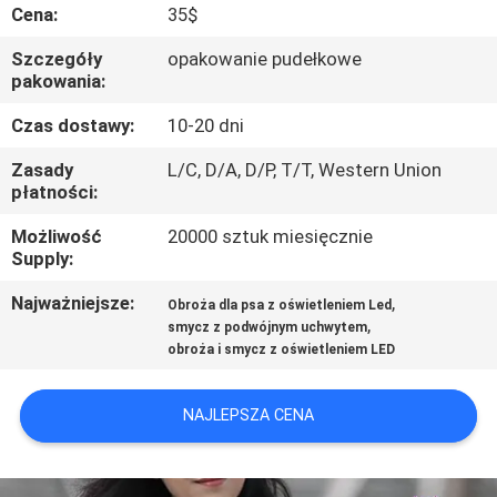
SKONTAKTUJ
Cena:
35$
SIĘ
Szczegóły
opakowanie pudełkowe
pakowania:
Z
NAMI
Czas dostawy:
10-20 dni
Zasady
L/C, D/A, D/P, T/T, Western Union
płatności:
POPROSIĆ
O
Możliwość
20000 sztuk miesięcznie
Supply:
WYCENĘ
Najważniejsze:
,
Obroża dla psa z oświetleniem Led
,
smycz z podwójnym uchwytem
BLOG/NEWS
​​obroża i smycz z oświetleniem LED
SITEMAP
NAJLEPSZA CENA
PRIVACY