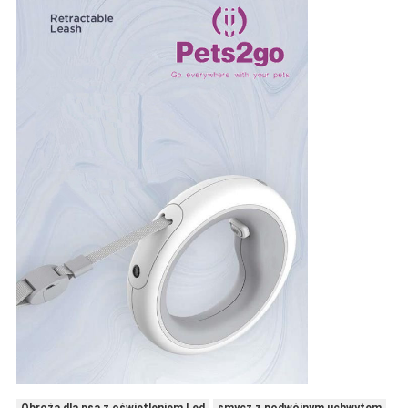
Obroża dla psa z oświetleniem Led
smycz z podwójnym uchwytem