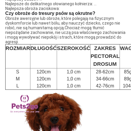
Najlepsze do delikatnego ołowianego kołnierza: ...
Najlepsza obroża zaciskowa:
Czy obroże do tresury psów są okrutne?
Obroże awersyjne lub obroże, które polegają na fizycznym
dyskomforcie lub nawet bólu, aby nauczyć dziecko, czego nie
robić, nie są humanitarną opcją.Chociaż mogą tłumić
niepożądane zachowanie, nie uczą psa właściwego zachowania
i mogą wywoływać niepokój i strach, które mogą prowadzić do
agresji.
ROZMIAR
DŁUGOŚĆ
SZEROKOŚĆ
ZAKRES
WA
PECTORAL
DROSUM
S
120cm
1,0 cm
28-62cm
85
M
120cm
1,0 cm
34-66cm
89
L
120cm
1,0 cm
42-76cm
104