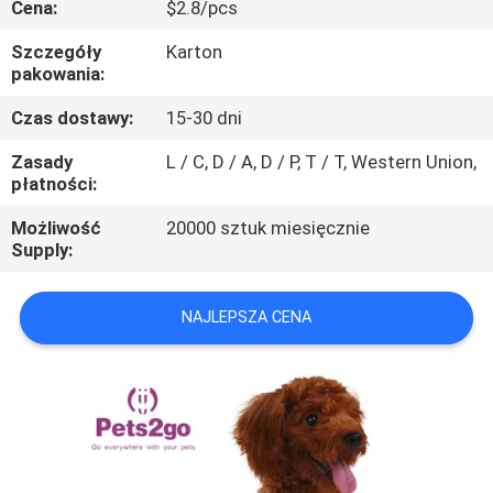
Cena:
$2.8/pcs
SKONTAKTUJ
SIĘ
Szczegóły
Karton
pakowania:
Z
Czas dostawy:
15-30 dni
NAMI
Zasady
L / C, D / A, D / P, T / T, Western Union,
płatności:
POPROSIĆ
Możliwość
20000 sztuk miesięcznie
O
Supply:
WYCENĘ
NAJLEPSZA CENA
BLOG/NEWS
SITEMAP
PRIVACY