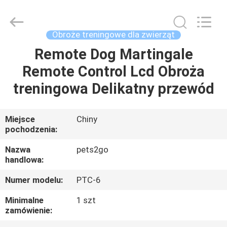
2026
Ningbo
Pets2Go
Trading
Co.Ltd.
Obroże treningowe dla zwierząt
All
Rights
Reserved.
Remote Dog Martingale
DOM
Remote Control Lcd Obroża
PRODUKTY
treningowa Delikatny przewód
O
Miejsce
Chiny
pochodzenia:
NAS
Nazwa
pets2go
handlowa:
WYCIECZKA
Numer modelu:
PTC-6
PO
FABRYCE
Minimalne
1 szt
zamówienie: