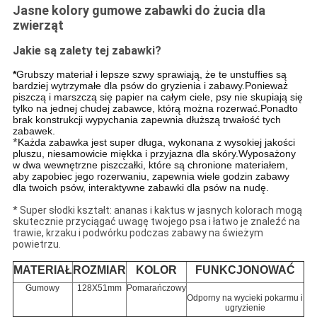
Jasne kolory gumowe zabawki do żucia dla
zwierząt
Jakie są zalety tej zabawki?
*
Grubszy materiał i lepsze szwy sprawiają, że te unstuffies są
bardziej wytrzymałe dla psów do gryzienia i zabawy.Ponieważ
piszczą i marszczą się papier na całym ciele, psy nie skupiają się
tylko na jednej chudej zabawce, którą można rozerwać.Ponadto
brak konstrukcji wypychania zapewnia dłuższą trwałość tych
zabawek.
*
Każda zabawka jest super długa, wykonana z wysokiej jakości
pluszu, niesamowicie miękka i przyjazna dla skóry.Wyposażony
w dwa wewnętrzne piszczałki, które są chronione materiałem,
aby zapobiec jego rozerwaniu, zapewnia wiele godzin zabawy
dla twoich psów, interaktywne zabawki dla psów na nudę.
* Super słodki kształt: ananas i kaktus w jasnych kolorach mogą
skutecznie przyciągać uwagę twojego psa i łatwo je znaleźć na
trawie, krzaku i podwórku podczas zabawy na świeżym
powietrzu.
MATERIAŁ
ROZMIAR
KOLOR
FUNKCJONOWAĆ
Gumowy
128X51mm
Pomarańczowy
Odporny na wycieki pokarmu i
ugryzienie