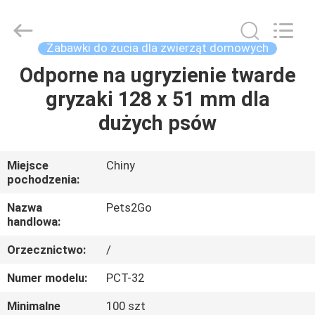
2026
Ningbo
Pets2Go
Trading
Co.Ltd.
Zabawki do żucia dla zwierząt domowych
All
Rights
Reserved.
Odporne na ugryzienie twarde
DOM
gryzaki 128 x 51 mm dla
PRODUKTY
dużych psów
O
Miejsce
Chiny
pochodzenia:
NAS
Nazwa
Pets2Go
handlowa:
WYCIECZKA
Orzecznictwo:
/
PO
FABRYCE
Numer modelu:
PCT-32
Minimalne
100 szt