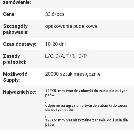
zamówienie:
SKONTAKTUJ
SIĘ
Cena:
$3.6/pcs
Z
Szczegóły
opakowanie pudełkowe
pakowania:
NAMI
Czas dostawy:
10-20 dni
POPROSIĆ
Zasady
L/C, D/A, T/T, , D/P
płatności:
O
WYCENĘ
Możliwość
20000 sztuk miesięcznie
Supply:
BLOG/NEWS
Najważniejsze:
128X51mm twarde zabawki do żucia dla dużych
psów
,
odporne na ugryzienie twarde zabawki do żucia
dla dużych psów
SITEMAP
,
128X51mm niezniszczalne zabawki do żucia dla
psów
PRIVACY