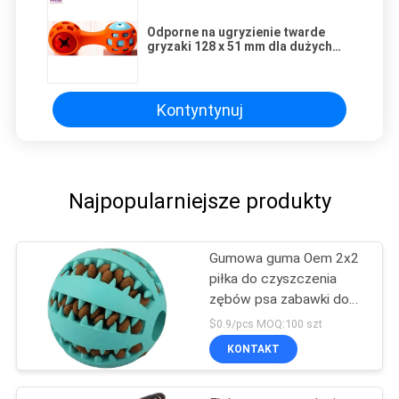
Odporne na ugryzienie twarde
gryzaki 128 x 51 mm dla dużych
psów
Kontyntynuj
Najpopularniejsze produkty
Gumowa guma Oem 2x2
piłka do czyszczenia
zębów psa zabawki do
żucia dla zwierząt
$0.9/pcs MOQ:100 szt
KONTAKT