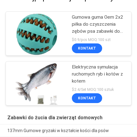
Gumowa guma Oem 2x2
piłka do czyszczenia
zębów psa zabawki do
żucia dla zwierząt
$0.9/pcs MOQ:100 szt
KONTAKT
Elektryczna symulacja
ruchomych ryb i kotów z
kotem
$2.4/Set MOQ:100 sztuk
KONTAKT
Zabawki do żucia dla zwierząt domowych
137mm Gumowe gryzaki w kształcie kości dla psów