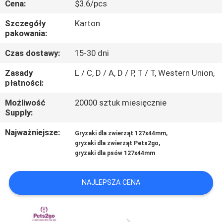
Cena:
$3.6/pcs
SKONTAKTUJ
SIĘ
Szczegóły
Karton
pakowania:
Z
Czas dostawy:
15-30 dni
NAMI
Zasady
L / C, D / A, D / P, T / T, Western Union,
płatności:
POPROSIĆ
Możliwość
20000 sztuk miesięcznie
O
Supply:
WYCENĘ
Najważniejsze:
,
Gryzaki dla zwierząt 127x44mm
,
gryzaki dla zwierząt Pets2go
BLOG/NEWS
gryzaki dla psów 127x44mm
NAJLEPSZA CENA
SITEMAP
PRIVACY