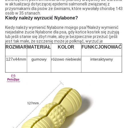
w aktualizacji dotyczącej epidemii salmonelli związanej z
przysmakami dla psów ze świniami, które wywołały chorobę 143
osób w 35 stanach.
Kiedy należy wyrzucić Nylabone?
Kiedy należy wymienić Nylabone mojego psa?Należy wymienić
niejadalne żucie Nylabone dla psa, gdy końce kostek się zużyją
lub jeśli stanie się zbyt małe, aby je bezpiecznie przeżuć (jeśli
jest tak małe, że szczenię może je połknąć, wyrzuć je
ROZMIAR
MATERIAŁ
KOLOR
FUNKCJONOWAĆ
127x44mm
gumowy
różowo niebieski
interaktywny