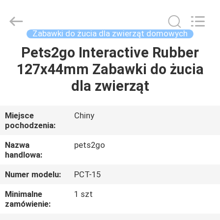
2026
Ningbo
Pets2Go
Trading
Co.Ltd.
Zabawki do żucia dla zwierząt domowych
All
Rights
Reserved.
Pets2go Interactive Rubber
DOM
127x44mm Zabawki do żucia
PRODUKTY
dla zwierząt
O
Miejsce
Chiny
pochodzenia:
NAS
Nazwa
pets2go
handlowa:
WYCIECZKA
Numer modelu:
PCT-15
PO
FABRYCE
Minimalne
1 szt
zamówienie: