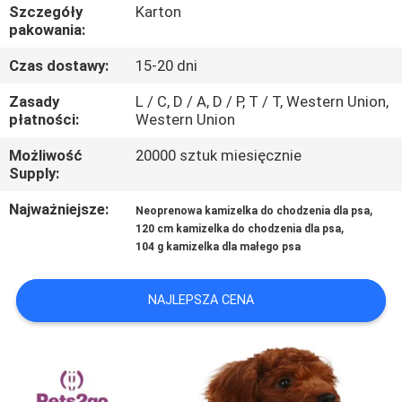
SKONTAKTUJ
Szczegóły
Karton
pakowania:
SIĘ
Czas dostawy:
15-20 dni
Z
NAMI
Zasady
L / C, D / A, D / P, T / T, Western Union,
płatności:
Western Union
Możliwość
20000 sztuk miesięcznie
POPROSIĆ
Supply:
O
Najważniejsze:
,
Neoprenowa kamizelka do chodzenia dla psa
WYCENĘ
,
120 cm kamizelka do chodzenia dla psa
104 g kamizelka dla małego psa
BLOG/NEWS
NAJLEPSZA CENA
SITEMAP
PRIVACY