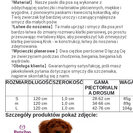
?
Materiał
】 Nasze paski dla psa są wykonane z
oddychającej siateczki i materiałów płóciennych, miękkie i
wygodne, z pionowymi paskami i kwiecistą kokardką, aby
Twój zwierzak był bardziej uroczy i czarujący.najlepsza
smycz dla małych psów.
?
Łatwe do noszenia
】Ta mała uprząż i smycz dla psa jest
bardzo łatwa do zmiany rozmiaru klatki piersiowej, po prostu
przesuwając metalowy klips, aby powiększyć lub zmniejszyć
klatkę piersiową.Krok - w konstrukcji, łatwy do noszenia i
zdejmowania.
?
Wycieczki plenerowe
】Dwa ciężkie pierścienie D łączą Cię
ze zwierzęciem podczas chodzenia, biegania, biegania lub
wędrówki.
?
Obsługa klienta
】Gwarantujemy satysfakcję, jeśli masz
jakiekolwiek pytania dotyczące smyczy dla szczeniaka,
najpierw skontaktuj się z nami.
ROZMIAR
DŁUGOŚĆ
SZEROKOŚĆ
GAMA
WAG
PIECTORIALN
A DROSUM
S
120 cm
1,0 cm
28-62 cm
85g
m
120 cm
1,0 cm
34-66 cm
89g
L
120 cm
1,0 cm
42-76 cm
104g
Szczegóły produktów pokaż zdjęcie: