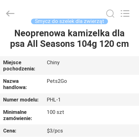
2026
Ningbo
Pets2Go
Trading
Co.Ltd.
Smycz do szelek dla zwierząt
All
Rights
Reserved.
Neoprenowa kamizelka dla
DOM
psa All Seasons 104g 120 cm
PRODUKTY
Miejsce
Chiny
pochodzenia:
O
NAS
Nazwa
Pets2Go
handlowa:
Numer modelu:
PHL-1
WYCIECZKA
PO
Minimalne
100 szt
zamówienie:
FABRYCE
Cena:
$3/pcs